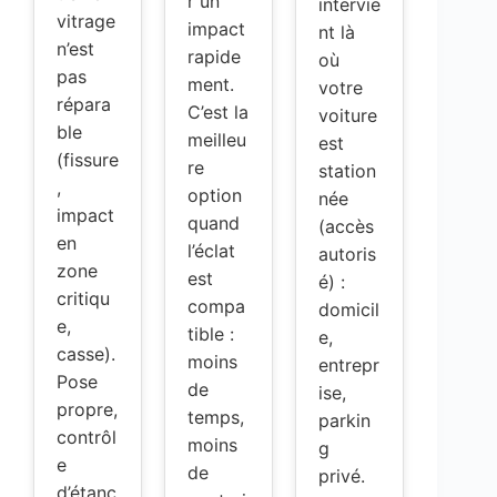
r un
intervie
vitrage
impact
nt là
n’est
rapide
où
pas
ment.
votre
répara
C’est la
voiture
ble
meilleu
est
(fissure
re
station
,
option
née
impact
quand
(accès
en
l’éclat
autoris
zone
est
é) :
critiqu
compa
domicil
e,
tible :
e,
casse).
moins
entrepr
Pose
de
ise,
propre,
temps,
parkin
contrôl
moins
g
e
de
privé.
d’étanc