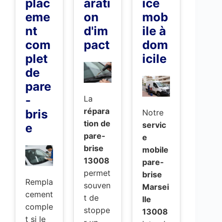
plac
arati
ice
eme
on
mob
nt
d'im
ile à
com
pact
dom
plet
icile
de
pare
-
La
répara
bris
Notre
tion de
servic
e
pare-
e
brise
mobile
13008
pare-
permet
brise
Rempla
souven
Marsei
cement
t de
lle
comple
stoppe
13008
t si le