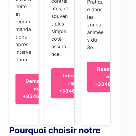
contrai
Pratiqu
héité
ntes, et
e dans
et
souven
les
recom
t plus
zones
manda
simple
animée
tions
côté
s du
après
assura
8e.
interve
nce.
ntion.
Réserver une
Intervention
visite –
Demander un
rapide –
+33465965175
devis –
+33465965175
+33465965175
Pourquoi choisir notre